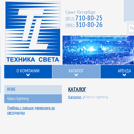
Санкт-Петербург
710-80-25
(812)
310-80-26
(901)
О КОМПАНИИ
КАТАЛОГ
АРЕНДА
КАТАЛОГ
ROBE
Каталог
Uplus lighting
Uplus lighting
Приборы с полным движением на
светодиодах